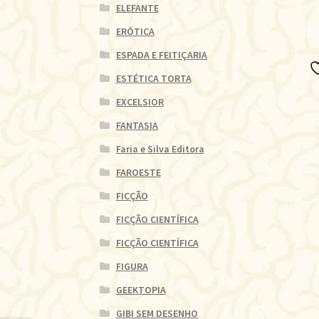
ELEFANTE
ERÓTICA
ESPADA E FEITIÇARIA
ESTÉTICA TORTA
EXCELSIOR
FANTASIA
Faria e Silva Editora
FAROESTE
FICÇÃO
FICÇÃO CIENTÍFICA
FICÇÃO CIENTÍFICA
FIGURA
GEEKTOPIA
GIBI SEM DESENHO