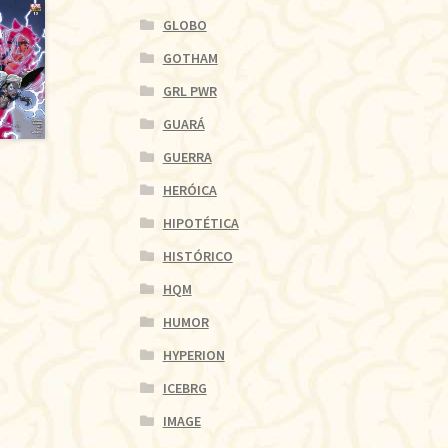
GLOBO
GOTHAM
GRL PWR
GUARÁ
GUERRA
HERÓICA
HIPOTÉTICA
HISTÓRICO
HQM
HUMOR
HYPERION
ICEBRG
IMAGE