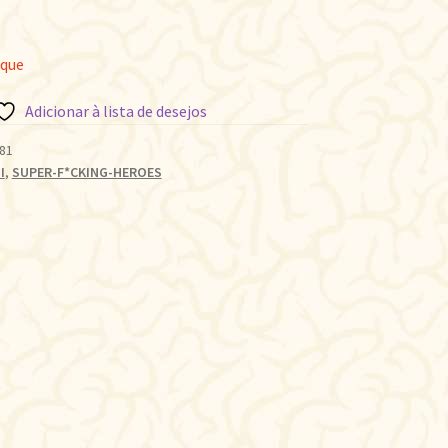
oque
Adicionar à lista de desejos
81
I
,
SUPER-F*CKING-HEROES