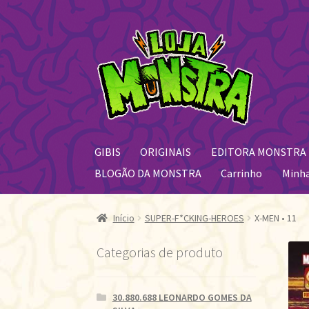
Pular
Pular
para
para
navegação
o
conteúdo
GIBIS
ORIGINAIS
EDITORA MONSTRA
BLOGÃO DA MONSTRA
Carrinho
Minh
Início
SUPER-F*CKING-HEROES
X-MEN • 11
Categorias de produto
30.880.688 LEONARDO GOMES DA