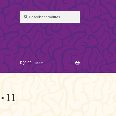
Pesquisar
Pesquisar
por:
R$
0,00
0 item
• 11