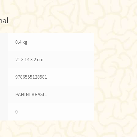
nal
0,4 kg
21 × 14 × 2 cm
9786555128581
PANINI BRASIL
0