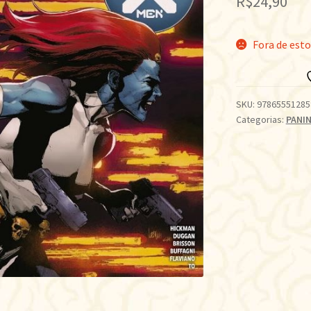
R$
24,90
Fora de est
SKU:
97865551285
Categorias:
PANIN