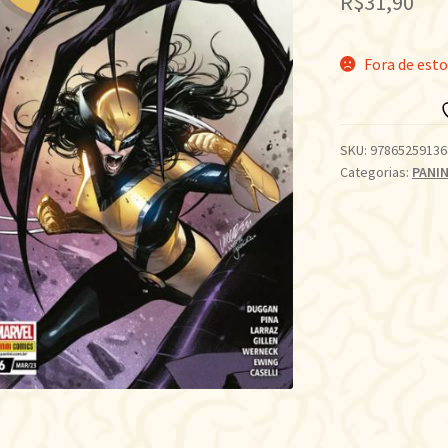
R$
31,90
Fora de est
SKU:
97865259136
Categorias:
PANIN