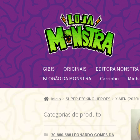
Pular
Pular
para
para
navegação
o
conteúdo
GIBIS
ORIGINAIS
EDITORA MONSTRA
BLOGÃO DA MONSTRA
Carrinho
Minh
Início
SUPER-F*CKING-HEROES
X-MEN (2020) 
Categorias de produto
30.880.688 LEONARDO GOMES DA