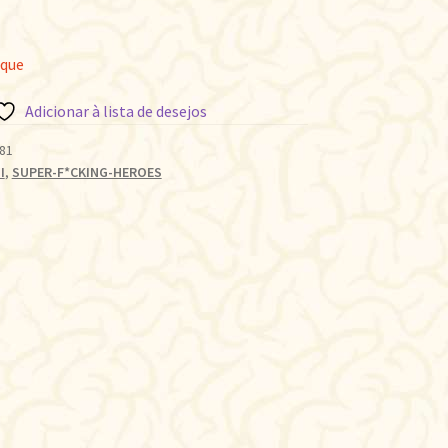
oque
Adicionar à lista de desejos
81
I
,
SUPER-F*CKING-HEROES