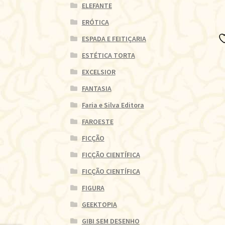
ELEFANTE
ERÓTICA
ESPADA E FEITIÇARIA
ESTÉTICA TORTA
EXCELSIOR
FANTASIA
Faria e Silva Editora
FAROESTE
FICÇÃO
FICÇÃO CIENTÍFICA
FICÇÃO CIENTÍFICA
FIGURA
GEEKTOPIA
GIBI SEM DESENHO