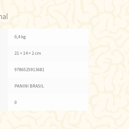
nal
0,4 kg
21 × 14 × 2 cm
9786525913681
PANINI BRASIL
0