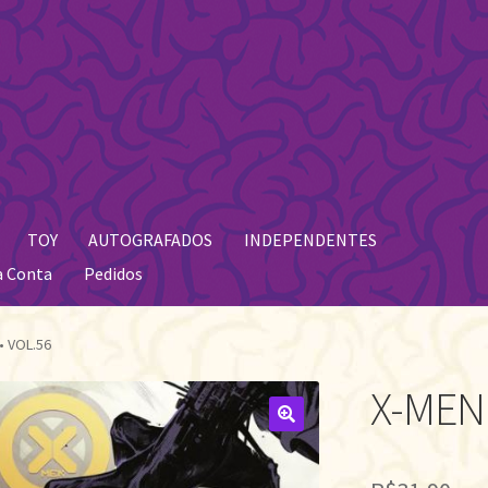
TOY
AUTOGRAFADOS
INDEPENDENTES
a Conta
Pedidos
• VOL.56
X-MEN 
🔍