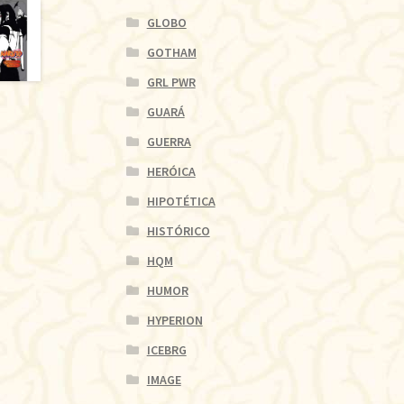
GLOBO
GOTHAM
GRL PWR
GUARÁ
GUERRA
HERÓICA
HIPOTÉTICA
HISTÓRICO
HQM
HUMOR
HYPERION
ICEBRG
IMAGE