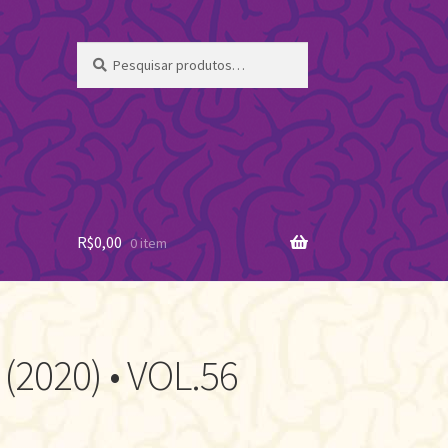
Pesquisar
Pesquisar
por:
R$
0,00
0 item
(2020) • VOL.56