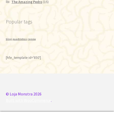
The Amazing Pedro
(15)
Popular tags
blog
quadrinhos
review
[hfe_template id='850']
© Loja Monstra 2026
Built with WooCommerce
.