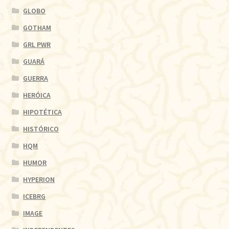
GLOBO
GOTHAM
GRL PWR
GUARÁ
GUERRA
HERÓICA
HIPOTÉTICA
HISTÓRICO
HQM
HUMOR
HYPERION
ICEBRG
IMAGE