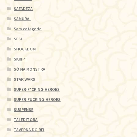
SAFADEZA
SAMURAI
Sem categoria
SESI
SHOCKDOM
SKRIPT
SÓ NA MONSTRA
STAR WARS
SUPER-F*CKING-HEROES
SUPER-FUCKING-HEROES
SUSPENSE
TAI EDITORA
TAVERNA DO REI