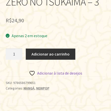
ZERO NO TSUKAIMA – 3
R$
24,90
Apenas 2 em estoque
ZERO
Adicionar ao carrinho
NO
TSUKAIMA
-
Adicionar à lista de desejos
3
quantidade
SKU:
9786586799651
Categorias:
MANGÁ
,
NEWPOP