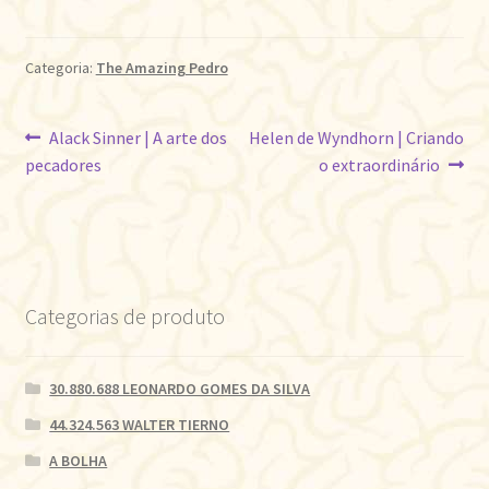
Categoria:
The Amazing Pedro
Navegação
Post
Próximo
Alack Sinner | A arte dos
Helen de Wyndhorn | Criando
anterior:
post:
pecadores
o extraordinário
de
Post
Categorias de produto
30.880.688 LEONARDO GOMES DA SILVA
44.324.563 WALTER TIERNO
A BOLHA