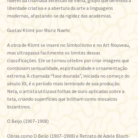
líderes da chamada Secessão de Viena, grupo que defendia a
liberdade criativa e a abertura da arte a linguagens
modernas, afastando-se da rigidez das academias.
Gustav Klimt por Moriz Naehr.
A obra de Klimt se insere no Simbolismo e no Art Nouveau,
mas ultrapassa facilmente os limites dessas
classificações. Ele se tornou célebre por criar imagens que
combinam sensualidade, espiritualidade e ornamentação
extrema. A chamada “fase dourada”, iniciada no começo do
século XX, é o período mais lembrado de sua produção.
Nela, o artista utilizava folhas de ouro aplicadas sobre a
tela, criando superfícies que brilham como mosaicos
bizantinos.
O Beijo (1907–1908)
Obras como O Beijo (1907–1908) e Retrato de Adele Bloch-