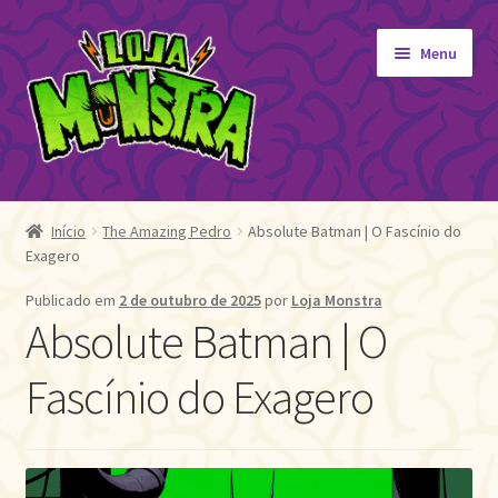
Pular
Pular
Menu
para
para
navegação
o
conteúdo
GIBIS
Expandi
menu
ORIGINAIS
Início
The Amazing Pedro
Absolute Batman | O Fascínio do
descen
Exagero
EDITORA MONSTRA
TOY
Publicado em
2 de outubro de 2025
por
Loja Monstra
Absolute Batman | O
AUTOGRAFADOS
INDEPENDENTES
Fascínio do Exagero
BLOGÃO DA MONSTRA
Pedidos
Detalhes da conta