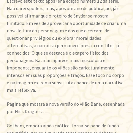
Escrevo este texto após ler a edição número 12 da série.
Não darei spoilers, mas, após um ano de publicação, já é
possível afirmar que o roteiro de Snyder se mostra
limitado. Em vez de aproveitar a oportunidade de criar uma
nova leitura do personagem e dos que o cercam, de
questionar privilégios ou explorar moralidades
alternativas, a narrativa permanece presa a conflitos já
conhecidos. O que se destaca é o exagero físico dos
personagens. Batman aparece mais musculoso e
imponente, enquanto os vilões são caricaturalmente
intensos em suas proporções e traços. Esse foco no corpo
e na imagem extrema substitui a chance de uma narrativa
mais reflexiva.
Página que mostra a nova versão do vilão Bane, desenhada
por Nick Dragotta.
Gotham, embora ainda caótica, torna-se pano de fundo
secundário, pouco explorada como espaço de debate e