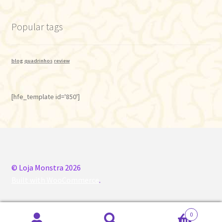
Popular tags
blog
quadrinhos
review
[hfe_template id='850']
© Loja Monstra 2026
Built with WooCommerce
.
0