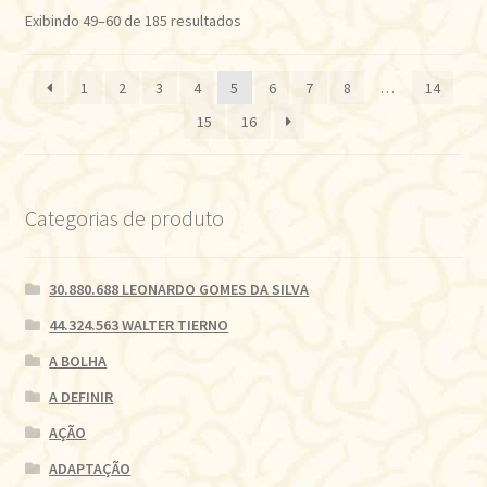
Classificado
Exibindo 49–60 de 185 resultados
por
mais
1
2
3
4
5
6
7
8
…
14
recente
15
16
Categorias de produto
30.880.688 LEONARDO GOMES DA SILVA
44.324.563 WALTER TIERNO
A BOLHA
A DEFINIR
AÇÃO
ADAPTAÇÃO