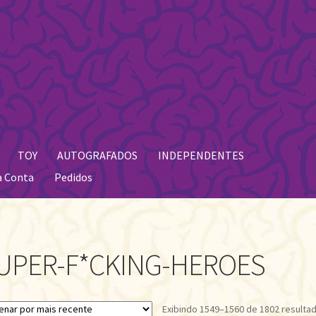
TOY
AUTOGRAFADOS
INDEPENDENTES
a Conta
Pedidos
UPER-F*CKING-HEROES
Exibindo 1549–1560 de 1802 resulta