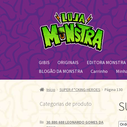
Pular
Pular
para
para
navegação
o
conteúdo
GIBIS
ORIGINAIS
EDITORA MONSTRA
BLOGÃO DA MONSTRA
Carrinho
Minh
Início
SUPER-F*CKING-HEROES
Página 130
S
Categorias de produto
30.880.688 LEONARDO GOMES DA