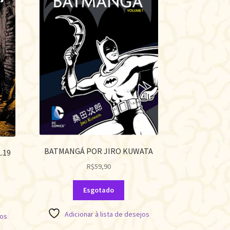
BATMANGÁ POR JIRO KUWATA
.19
R$
59,90
Esgotado
Adicionar à lista de desejos
jos