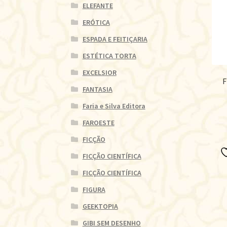
ELEFANTE
ERÓTICA
ESPADA E FEITIÇARIA
ESTÉTICA TORTA
EXCELSIOR
F
FANTASIA
Faria e Silva Editora
FAROESTE
FICÇÃO
FICÇÃO CIENTÍFICA
FICÇÃO CIENTÍFICA
FIGURA
GEEKTOPIA
GIBI SEM DESENHO