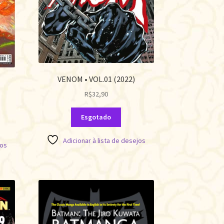
VENOM • VOL.01 (2022)
R$
32,90
Esgotado
Adicionar à lista de desejos
jos