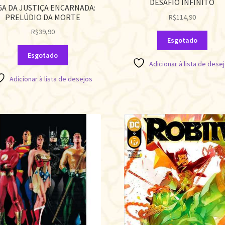
DESAFIO INFINITO
GA DA JUSTIÇA ENCARNADA:
PRELÚDIO DA MORTE
R$
114,90
R$
39,90
Esgotado
Esgotado
Adicionar à lista de dese
Adicionar à lista de desejos