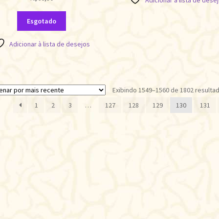
Adicionar à lista de dese
Esgotado
Adicionar à lista de desejos
Exibindo 1549–1560 de 1802 resulta
1
2
3
…
127
128
129
130
131