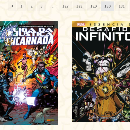
1
2
3
…
127
128
129
130
131