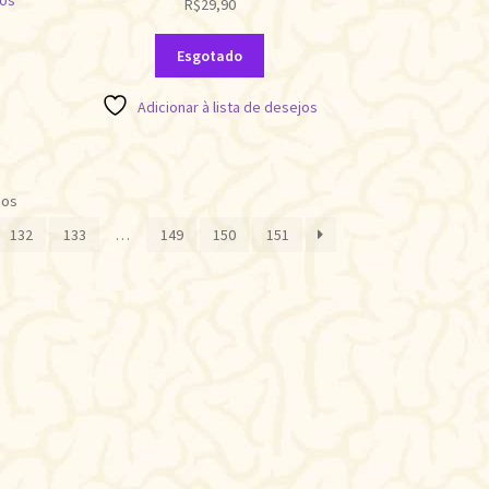
jos
R$
29,90
Esgotado
Adicionar à lista de desejos
Classificado
dos
por
132
133
…
149
150
151
mais
recente