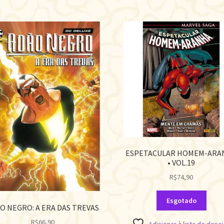
ESPETACULAR HOMEM-ARA
• VOL.19
R$
74,90
Esgotado
O NEGRO: A ERA DAS TREVAS
R$
66,90