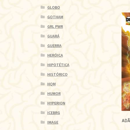
GLOBO
GOTHAM
GRL PWR
GUARÁ
GUERRA
HERÓICA
HIPOTÉTICA
HISTÓRICO
HQM
HUMOR
HYPERION
ICEBRG
ADÃ
IMAGE