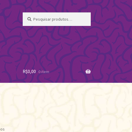
Pesquisar
Pesquisar
por:
R$
0,00
0 item
Classificado
dos