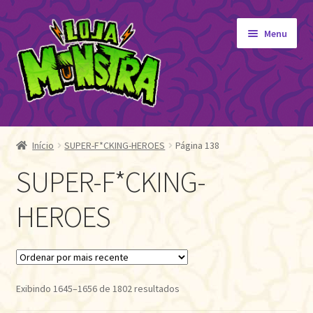
Pular
Pular
Menu
para
para
navegação
o
conteúdo
GIBIS
Expandi
menu
Início
SUPER-F*CKING-HEROES
Página 138
SUPER-F*CKING-HEROES
descen
SUPER-F*CKING-
MANGÁ
HEROES
GERAL
PROMOÇÕES
ORIGINAIS
Classificado
Exibindo 1645–1656 de 1802 resultados
por
EDITORA MONSTRA