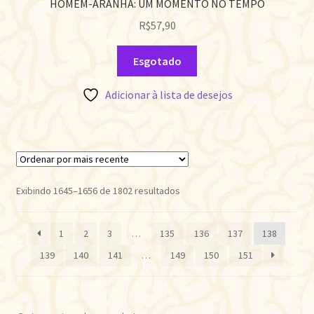
HOMEM-ARANHA: UM MOMENTO NO TEMPO
R$
57,90
Esgotado
Adicionar à lista de desejos
Classificado
Exibindo 1645–1656 de 1802 resultados
por
mais
1
2
3
…
135
136
137
138
recente
139
140
141
…
149
150
151