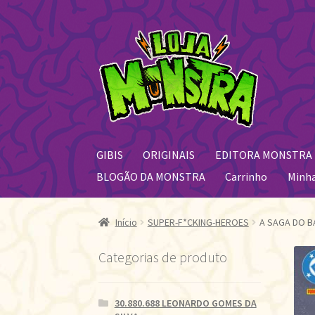
Pular
Pular
para
para
navegação
o
conteúdo
GIBIS
ORIGINAIS
EDITORA MONSTRA
BLOGÃO DA MONSTRA
Carrinho
Minh
Início
SUPER-F*CKING-HEROES
A SAGA DO B
Categorias de produto
30.880.688 LEONARDO GOMES DA