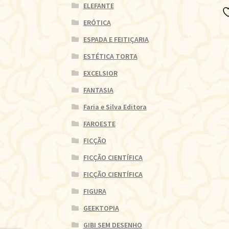
ELEFANTE
ERÓTICA
ESPADA E FEITIÇARIA
ESTÉTICA TORTA
EXCELSIOR
FANTASIA
Faria e Silva Editora
FAROESTE
FICÇÃO
FICÇÃO CIENTÍFICA
FICÇÃO CIENTÍFICA
FIGURA
GEEKTOPIA
GIBI SEM DESENHO