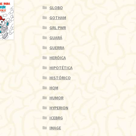
GLOBO
GOTHAM
GRL PWR
GUARÁ
GUERRA
HERÓICA
HIPOTÉTICA
HISTÓRICO
HQM
HUMOR
HYPERION
ICEBRG
IMAGE