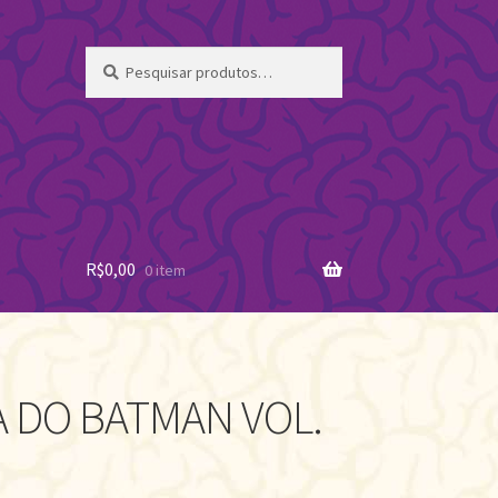
Pesquisar
Pesquisar
por:
R$
0,00
0 item
A DO BATMAN VOL.