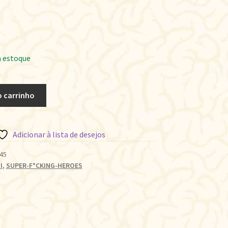
 estoque
o carrinho
Adicionar à lista de desejos
45
I
,
SUPER-F*CKING-HEROES