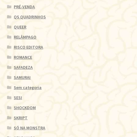
PRÉ-VENDA
QS QUADRINHOS
QUEER
RELÂMPAGO
RISCO EDITORA
ROMANCE
SAFADEZA
SAMURAI
Sem categoria
SESI
SHOCKDOM
SKRIPT
SÓ NA MONSTRA