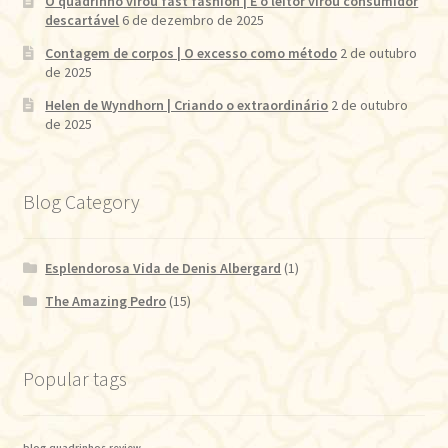
O quadrinho virou fast fashion | E o leitor virou consumidor
descartável
6 de dezembro de 2025
Contagem de corpos | O excesso como método
2 de outubro
de 2025
Helen de Wyndhorn | Criando o extraordinário
2 de outubro
de 2025
Blog Category
Esplendorosa Vida de Denis Albergard
(1)
The Amazing Pedro
(15)
Popular tags
blog
quadrinhos
review