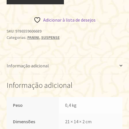
PROFUNDO
quantidade
Adicionar à lista de desejos
SKU:
9786559606689
Categorias:
PANINI
,
SUSPENSE
Informação adicional
Informação adicional
Peso
0,4 kg
Dimensões
21 × 14 × 2 cm