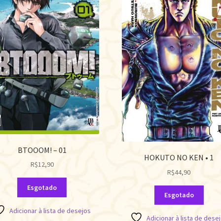
BTOOOM! – 01
HOKUTO NO KEN • 1
R$
12,90
R$
44,90
Esgotado
Esgotado
Adicionar à lista de desejos
Adicionar à lista de dese