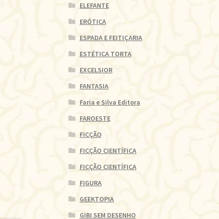
ELEFANTE
ERÓTICA
ESPADA E FEITIÇARIA
ESTÉTICA TORTA
EXCELSIOR
FANTASIA
Faria e Silva Editora
FAROESTE
FICÇÃO
FICÇÃO CIENTÍFICA
FICÇÃO CIENTÍFICA
FIGURA
GEEKTOPIA
GIBI SEM DESENHO