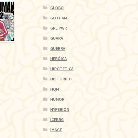
GLOBO
GOTHAM
GRL PWR
GUARÁ
GUERRA
HERÓICA
HIPOTÉTICA
HISTÓRICO
HQM
HUMOR
HYPERION
ICEBRG
IMAGE