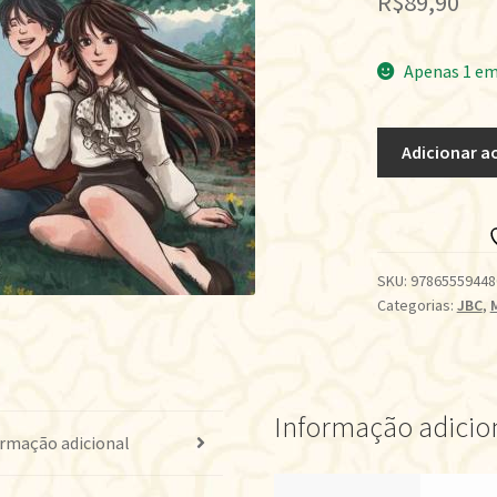
R$
89,90
Apenas 1 em
Calendar
Adicionar a
-
Vol.
01
quantidade
SKU:
97865559448
Categorias:
JBC
,
Informação adicio
rmação adicional