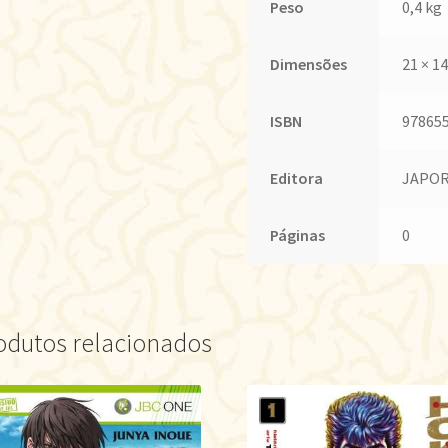
Peso
0,4 kg
Dimensões
21 × 14
ISBN
97865
Editora
JAPOR
Páginas
0
odutos relacionados