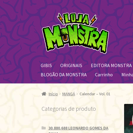
Pular
Pular
para
para
navegação
o
conteúdo
GIBIS
ORIGINAIS
EDITORA MONSTRA
BLOGÃO DA MONSTRA
Carrinho
Minh
Início
MANGÁ
Calendar – Vol. 01
Categorias de produto
30.880.688 LEONARDO GOMES DA