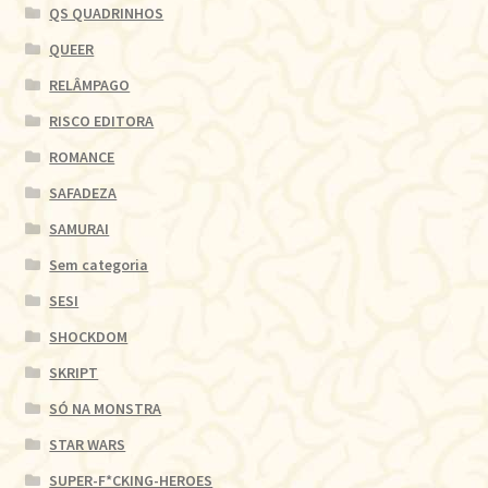
QS QUADRINHOS
QUEER
RELÂMPAGO
RISCO EDITORA
ROMANCE
SAFADEZA
SAMURAI
Sem categoria
SESI
SHOCKDOM
SKRIPT
SÓ NA MONSTRA
STAR WARS
SUPER-F*CKING-HEROES