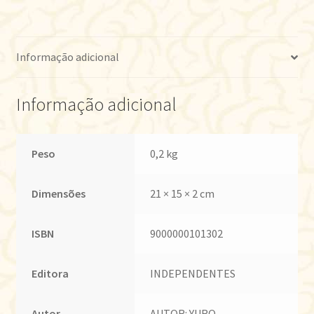
2
quantidade
Informação adicional
Informação adicional
Peso
0,2 kg
Dimensões
21 × 15 × 2 cm
ISBN
9000000101302
Editora
INDEPENDENTES
Autor
AUTOR: YURO