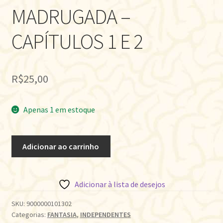
MADRUGADA –
CAPÍTULOS 1 E 2
R$
25,00
Apenas 1 em estoque
CAUSOS
Adicionar ao carrinho
DA
MADRUGADA
-
Adicionar à lista de desejos
CAPÍTULOS
1
SKU:
9000000101302
Categorias:
FANTASIA
,
INDEPENDENTES
E