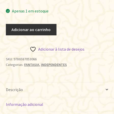
Apenas 1 em estoque
SAMUEL
Adicionar ao carrinho
STERN
2
quantidade
Adicionar à lista de desejos
SKU:
9786587053066
Categorias:
FANTASIA
,
INDEPENDENTES
Descrição
Informação adicional