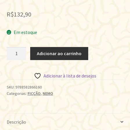
R$
132,90
Em estoque
CÉLESTE
Adicionar ao carrinho
E
PROUST
quantidade
Adicionar à lista de desejos
SKU:
9788582866160
Categorias:
FICÇÃO
,
NEMO
Descrição