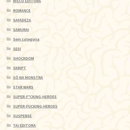
RISCO EDITORA
ROMANCE
SAFADEZA
SAMURAI
Sem categoria
SESI
SHOCKDOM
SKRIPT
SÓ NA MONSTRA
STAR WARS
SUPER-F*CKING-HEROES
SUPER-FUCKING-HEROES
SUSPENSE
TAI EDITORA