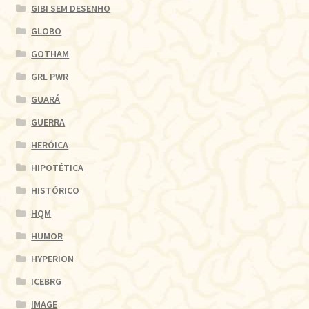
GIBI SEM DESENHO
GLOBO
GOTHAM
GRL PWR
GUARÁ
GUERRA
HERÓICA
HIPOTÉTICA
HISTÓRICO
HQM
HUMOR
HYPERION
ICEBRG
IMAGE