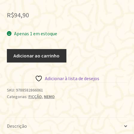
R$
94,90
Apenas 1 em estoque
DEBAIXO
Adicionar ao carrinho
D'ÁGUA
quantidade
Adicionar à lista de desejos
SKU:
9788582866061
Categorias:
FICÇÃO
,
NEMO
Descrição