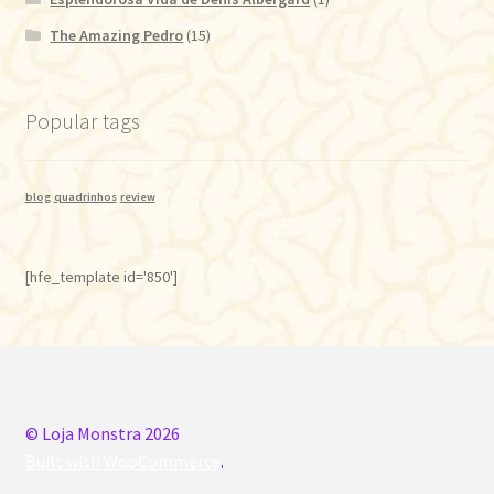
The Amazing Pedro
(15)
Popular tags
blog
quadrinhos
review
[hfe_template id='850']
© Loja Monstra 2026
Built with WooCommerce
.