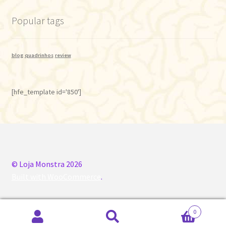
Popular tags
blog
quadrinhos
review
[hfe_template id='850']
© Loja Monstra 2026
Built with WooCommerce
.
0
Pesquisar
Pesquisar