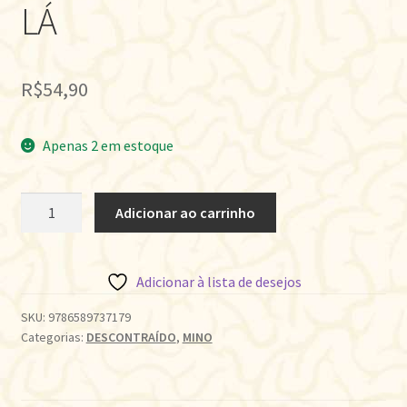
LÁ
R$
54,90
Apenas 2 em estoque
DAQUI,
Adicionar ao carrinho
NÃO
SE
CHEGA
Adicionar à lista de desejos
LÁ
quantidade
SKU:
9786589737179
Categorias:
DESCONTRAÍDO
,
MINO