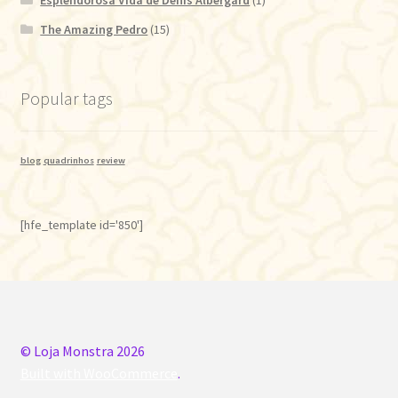
Esplendorosa Vida de Denis Albergard
(1)
The Amazing Pedro
(15)
Popular tags
blog
quadrinhos
review
[hfe_template id='850']
© Loja Monstra 2026
Built with WooCommerce
.