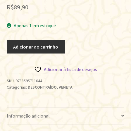
R$
89,90
Apenas 1 em estoque
ROSIE
Adicionar ao carrinho
NA
FLORESTA
quantidade
Adicionar à lista de desejos
SKU:
9788595711044
Categorias:
DESCONTRAÍDO
,
VENETA
Informação adicional