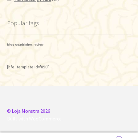
Popular tags
blog
quadrinhos
review
[hfe_template id='850']
© Loja Monstra 2026
Built with WooCommerce
.