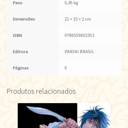
Peso
0,45 kg
Dimensões
21 × 15 × 2 cm
ISBN
9786559602353
Editora
PANINI BRASIL
Páginas
0
Produtos relacionados