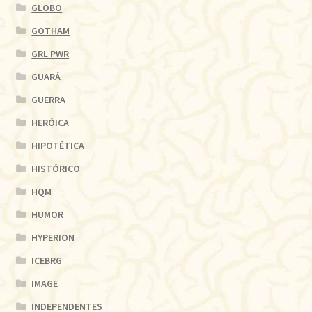
GLOBO
GOTHAM
GRL PWR
GUARÁ
GUERRA
HERÓICA
HIPOTÉTICA
HISTÓRICO
HQM
HUMOR
HYPERION
ICEBRG
IMAGE
INDEPENDENTES