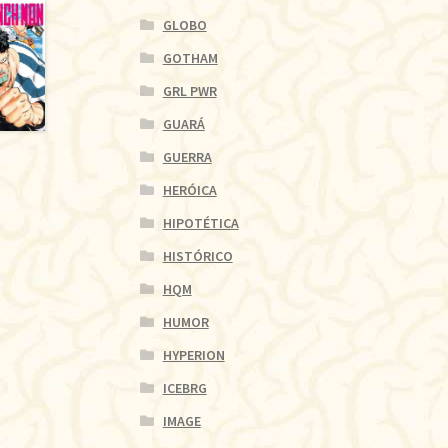
GLOBO
GOTHAM
GRL PWR
GUARÁ
GUERRA
HERÓICA
HIPOTÉTICA
HISTÓRICO
HQM
HUMOR
HYPERION
ICEBRG
IMAGE