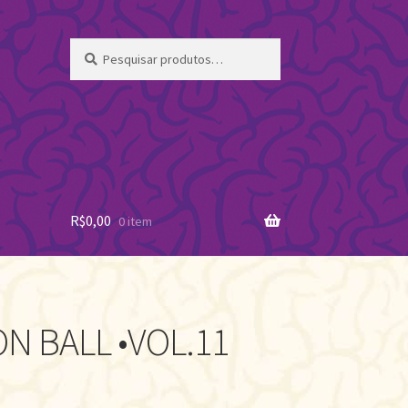
Pesquisar
Pesquisar
por:
R$
0,00
0 item
N BALL •VOL.11