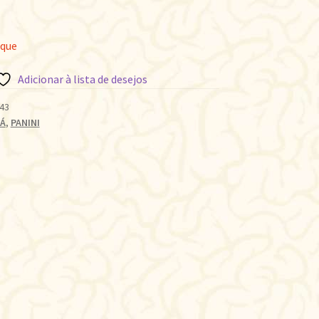
oque
Adicionar à lista de desejos
43
Á
,
PANINI