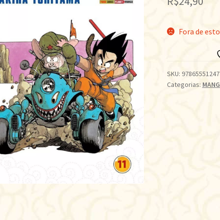
R$
24,90
Fora de est
SKU:
97865551247
Categorias:
MANG