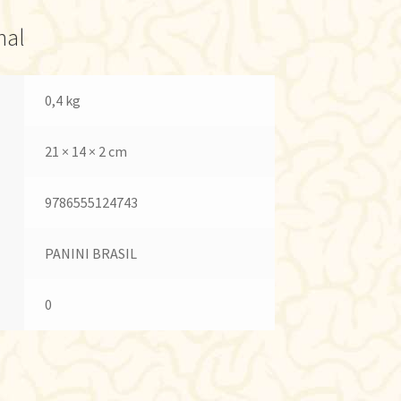
nal
0,4 kg
21 × 14 × 2 cm
9786555124743
PANINI BRASIL
0