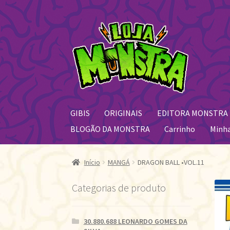
Pular
Pular
para
para
navegação
o
conteúdo
GIBIS
ORIGINAIS
EDITORA MONSTRA
BLOGÃO DA MONSTRA
Carrinho
Minh
Início
MANGÁ
DRAGON BALL •VOL.11
Categorias de produto
30.880.688 LEONARDO GOMES DA