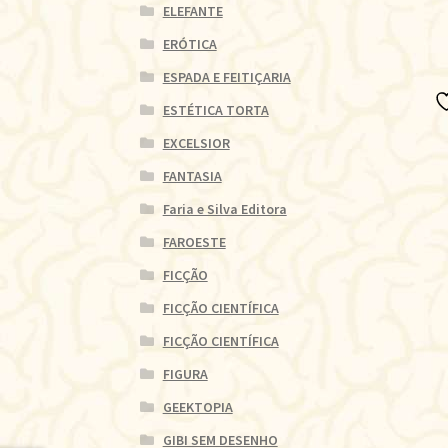
ELEFANTE
ERÓTICA
ESPADA E FEITIÇARIA
ESTÉTICA TORTA
EXCELSIOR
FANTASIA
Faria e Silva Editora
FAROESTE
FICÇÃO
FICÇÃO CIENTÍFICA
FICÇÃO CIENTÍFICA
FIGURA
GEEKTOPIA
GIBI SEM DESENHO