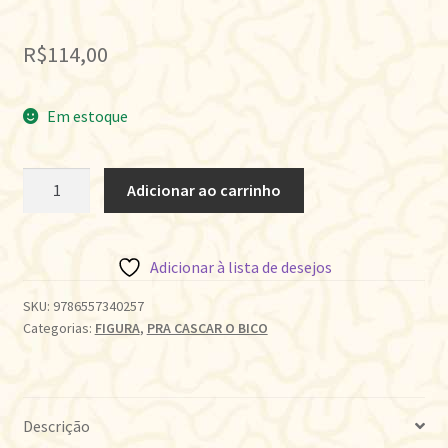
R$
114,00
Em estoque
ERA
Adicionar ao carrinho
UMA
VEZ
NO
Adicionar à lista de desejos
CONTESTADO
quantidade
SKU:
9786557340257
Categorias:
FIGURA
,
PRA CASCAR O BICO
Descrição