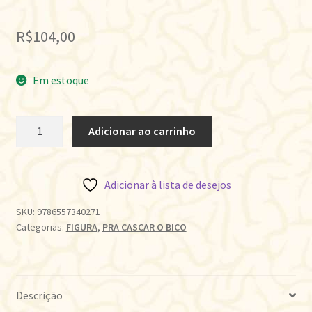
R$
104,00
Em estoque
UM
Adicionar ao carrinho
DRAGÃO
EM
FORMA
Adicionar à lista de desejos
DE
NUVEM
SKU:
9786557340271
Categorias:
FIGURA
,
PRA CASCAR O BICO
quantidade
Descrição