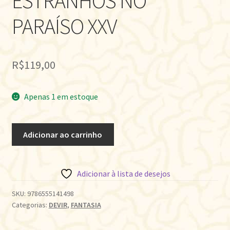
ESTRANHOS NO
PARAÍSO XXV
R$
119,00
Apenas 1 em estoque
ESTRANHOS
Adicionar ao carrinho
NO
PARAÍSO
XXV
Adicionar à lista de desejos
quantidade
SKU:
9786555141498
Categorias:
DEVIR
,
FANTASIA