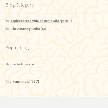
Blog Category
Esplendorosa Vida de Denis Albergard
(1)
The Amazing Pedro
(15)
Popular tags
blog
quadrinhos
review
[hfe_template id='850']