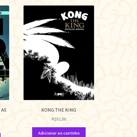
 AS
KONG THE KING
R$
52,00
Adicionar ao carrinho