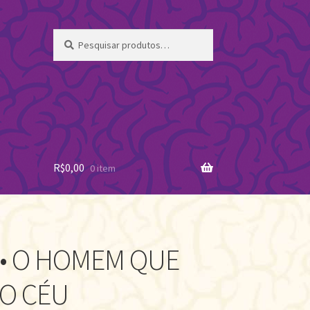
Pesquisar
Pesquisar
por:
R$
0,00
0 item
 • O HOMEM QUE
DO CÉU