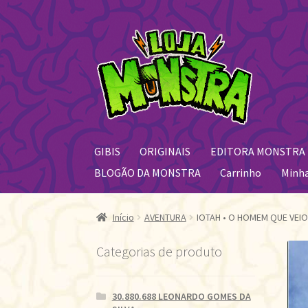
Pular
Pular
para
para
navegação
o
conteúdo
GIBIS
ORIGINAIS
EDITORA MONSTRA
BLOGÃO DA MONSTRA
Carrinho
Minh
Início
AVENTURA
IOTAH • O HOMEM QUE VEIO
Categorias de produto
30.880.688 LEONARDO GOMES DA