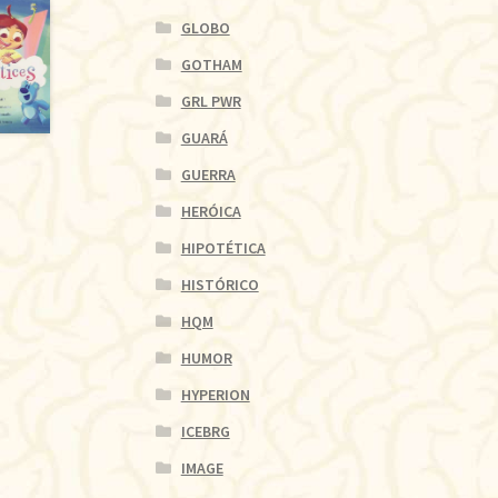
GLOBO
GOTHAM
GRL PWR
GUARÁ
GUERRA
HERÓICA
HIPOTÉTICA
HISTÓRICO
HQM
HUMOR
HYPERION
ICEBRG
IMAGE