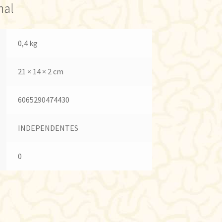
nal
0,4 kg
21 × 14 × 2 cm
6065290474430
INDEPENDENTES
0