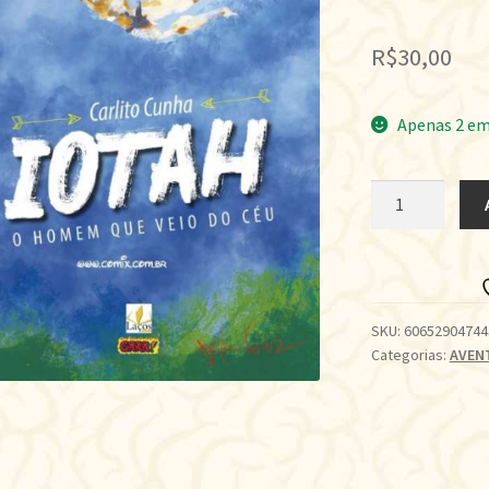
R$
30,00
Apenas 2 em
IOTAH
•
O
HOMEM
QUE
VEIO
SKU:
60652904744
Categorias:
AVEN
DO
CÉU
quantidade