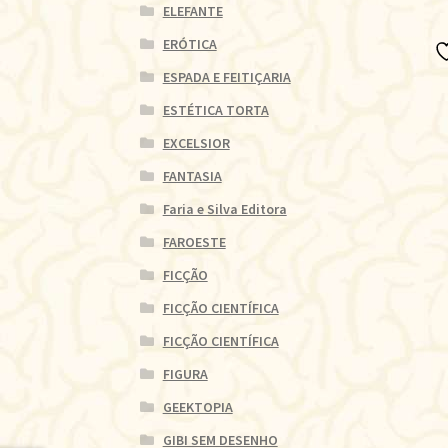
ELEFANTE
ERÓTICA
ESPADA E FEITIÇARIA
ESTÉTICA TORTA
EXCELSIOR
FANTASIA
Faria e Silva Editora
FAROESTE
FICÇÃO
FICÇÃO CIENTÍFICA
FICÇÃO CIENTÍFICA
FIGURA
GEEKTOPIA
GIBI SEM DESENHO