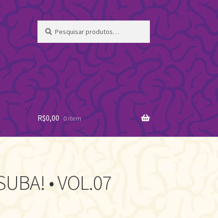
Pesquisar
Pesquisar
por:
R$
0,00
0 item
UBA! • VOL.07