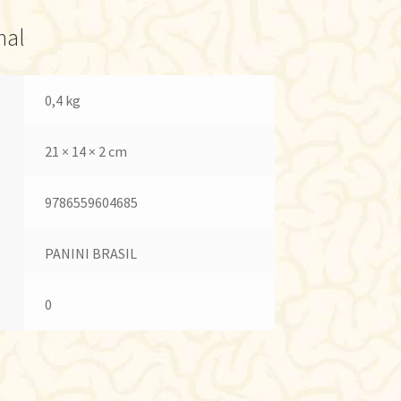
nal
0,4 kg
21 × 14 × 2 cm
9786559604685
PANINI BRASIL
0