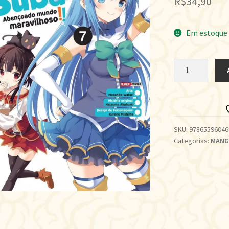
R$
34,90
Em estoque
KONOSUBA!
•
VOL.07
quantidade
SKU:
97865596046
Categorias:
MANG