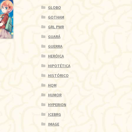
GLOBO
GOTHAM
GRL PWR
GUARÁ
GUERRA
HERÓICA
HIPOTÉTICA
HISTÓRICO
HQM
HUMOR
HYPERION
ICEBRG
IMAGE