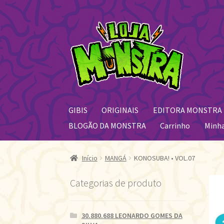
Pular
Pular
para
para
navegação
o
conteúdo
GIBIS
ORIGINAIS
EDITORA MONSTRA
BLOGÃO DA MONSTRA
Carrinho
Minh
Início
MANGÁ
KONOSUBA! • VOL.07
Categorias de produto
30.880.688 LEONARDO GOMES DA