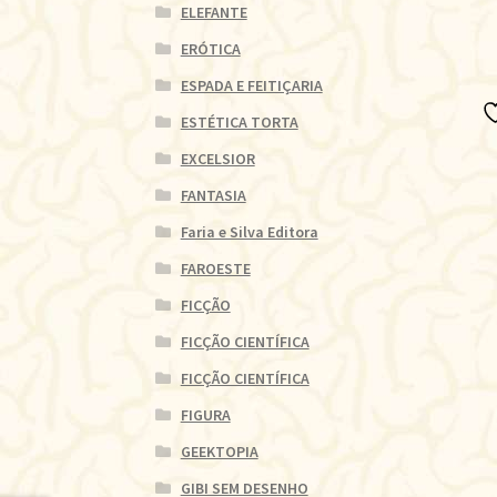
ELEFANTE
ERÓTICA
ESPADA E FEITIÇARIA
ESTÉTICA TORTA
EXCELSIOR
FANTASIA
Faria e Silva Editora
FAROESTE
FICÇÃO
FICÇÃO CIENTÍFICA
FICÇÃO CIENTÍFICA
FIGURA
GEEKTOPIA
GIBI SEM DESENHO