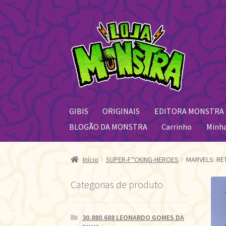
Pular
Pular
para
para
navegação
o
conteúdo
GIBIS
ORIGINAIS
EDITORA MONSTRA
BLOGÃO DA MONSTRA
Carrinho
Minh
Início
SUPER-F*CKING-HEROES
MARVELS: RET
Categorias de produto
30.880.688 LEONARDO GOMES DA