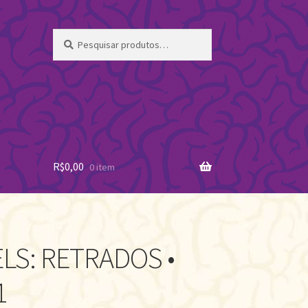
Pesquisar
Pesquisar
por:
R$
0,00
0 item
LS: RETRADOS •
1