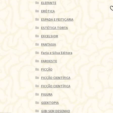
ELEFANTE
ERÓTICA
ESPADA E FEITIÇARIA
ESTÉTICA TORTA
EXCELSIOR
FANTASIA
Faria e Silva Editora
FAROESTE
FICÇÃO
FICÇÃO CIENTÍFICA
FICÇÃO CIENTÍFICA
FIGURA
GEEKTOPIA
GIBI SEM DESENHO