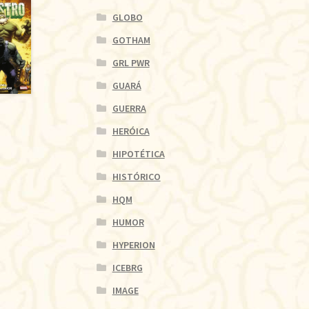
GLOBO
GOTHAM
GRL PWR
GUARÁ
GUERRA
HERÓICA
HIPOTÉTICA
HISTÓRICO
HQM
HUMOR
HYPERION
ICEBRG
IMAGE