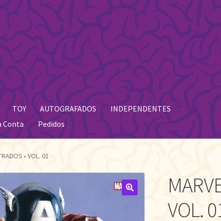
TOY
AUTOGRAFADOS
INDEPENDENTES
a Conta
Pedidos
RADOS • VOL. 01
MARVE
🔍
VOL. 0