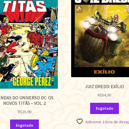
JUIZ DREDD: EXÍLIO
R$
84,90
ENDAS DO UNIVERSO DC: OS
NOVOS TITÃS – VOL. 2
Esgotado
R$
25,90
Adicionar à lista de dese
Esgotado