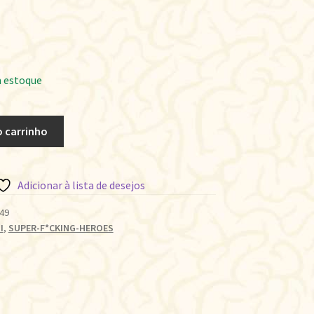
 estoque
o carrinho
Adicionar à lista de desejos
49
I
,
SUPER-F*CKING-HEROES