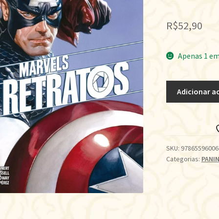
R$
52,90
Apenas 1 em
MARVELS:
Adicionar a
RETRADOS
•
VOL.
01
quantidade
SKU:
97865596006
Categorias:
PANIN