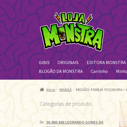
Pular
Pular
para
para
navegação
o
conteúdo
GIBIS
ORIGINAIS
EDITORA MONSTRA
BLOGÃO DA MONSTRA
Carrinho
Minh
Início
MANGÁ
MISSÃO: FAMÍLIA YOZAKURA • 
Categorias de produto
30.880.688 LEONARDO GOMES DA