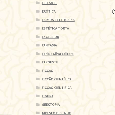
ELEFANTE
ERÓTICA
ESPADA E FEITIÇARIA
ESTÉTICA TORTA
EXCELSIOR
FANTASIA
Faria e Silva Editora
FAROESTE
FICÇÃO
FICÇÃO CIENTÍFICA
FICÇÃO CIENTÍFICA
FIGURA
GEEKTOPIA
GIBI SEM DESENHO