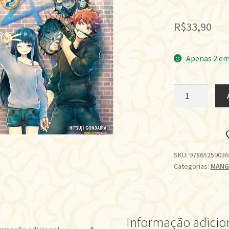
R$
33,90
Apenas 2 em
MISSÃO:
FAMÍLIA
YOZAKURA
•
VOL.02
quantidade
SKU:
97865259036
Categorias:
MANG
Informação adicio