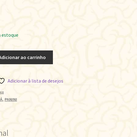
 estoque
Adicionar ao carrinho
Adicionar à lista de desejos
68
Á
,
PANINI
nal