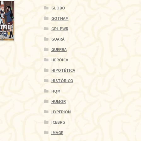
GLOBO
GOTHAM
GRL PWR
GUARÁ
GUERRA
HERÓICA
HIPOTÉTICA
HISTÓRICO
HQM
HUMOR
HYPERION
ICEBRG
IMAGE