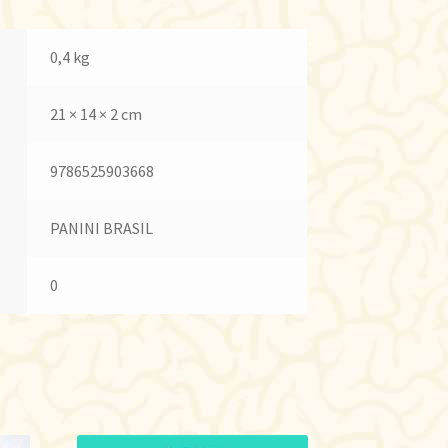
0,4 kg
21 × 14 × 2 cm
9786525903668
PANINI BRASIL
0