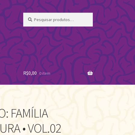
Pesquisar
Pesquisar
por:
R$
0,00
0 item
: FAMÍLIA
URA • VOL.02