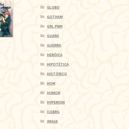
GLOBO
GOTHAM
GRL PWR
GUARÁ
GUERRA
HERÓICA
HIPOTÉTICA
HISTÓRICO
HQM
HUMOR
HYPERION
ICEBRG
IMAGE