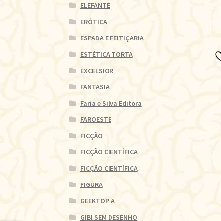
ELEFANTE
ERÓTICA
ESPADA E FEITIÇARIA
ESTÉTICA TORTA
EXCELSIOR
FANTASIA
Faria e Silva Editora
FAROESTE
FICÇÃO
FICÇÃO CIENTÍFICA
FICÇÃO CIENTÍFICA
FIGURA
GEEKTOPIA
GIBI SEM DESENHO