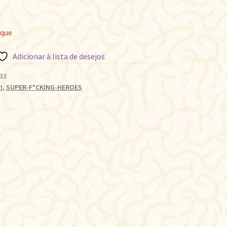
oque
Adicionar à lista de desejos
33
I
,
SUPER-F*CKING-HEROES