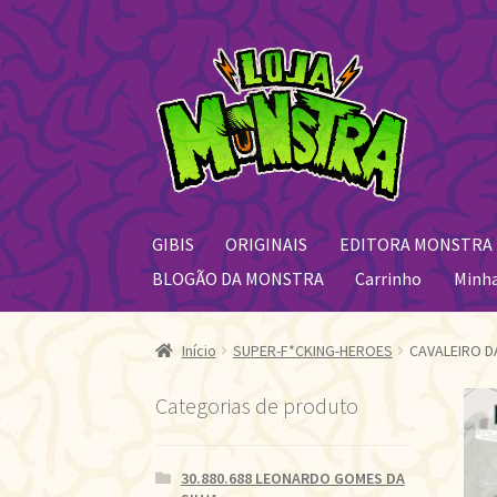
Pular
Pular
para
para
navegação
o
conteúdo
GIBIS
ORIGINAIS
EDITORA MONSTRA
BLOGÃO DA MONSTRA
Carrinho
Minh
Início
SUPER-F*CKING-HEROES
CAVALEIRO D
Categorias de produto
30.880.688 LEONARDO GOMES DA