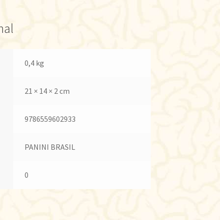
nal
0,4 kg
21 × 14 × 2 cm
9786559602933
PANINI BRASIL
0