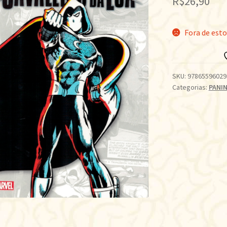
R$
26,90
Fora de est
SKU:
97865596029
Categorias:
PANIN