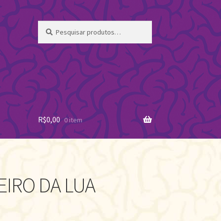
Pesquisar
Pesquisar
por:
R$
0,00
0 item
EIRO DA LUA