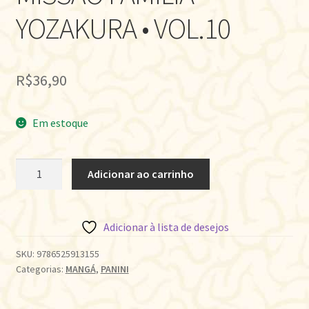
YOZAKURA • VOL.10
R$
36,90
Em estoque
MISSÃO
Adicionar ao carrinho
FAMÍLIA
YOZAKURA
•
Adicionar à lista de desejos
VOL.10
quantidade
SKU:
9786525913155
Categorias:
MANGÁ
,
PANINI