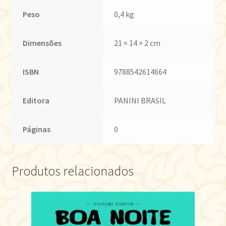
Peso
0,4 kg
Dimensões
21 × 14 × 2 cm
ISBN
9788542614664
Editora
PANINI BRASIL
Páginas
0
Produtos relacionados