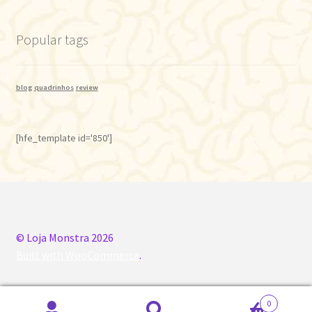
Popular tags
blog
quadrinhos
review
[hfe_template id='850']
© Loja Monstra 2026
Built with WooCommerce
.
0