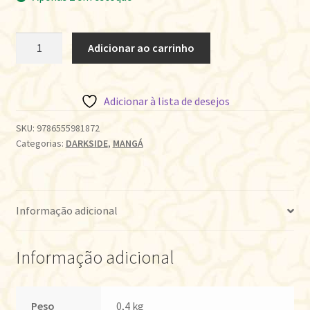
O
Adicionar ao carrinho
LIVRO
DOS
INSETOS
Adicionar à lista de desejos
HUMANOS
quantidade
SKU:
9786555981872
Categorias:
DARKSIDE
,
MANGÁ
Informação adicional
Informação adicional
Peso
0,4 kg