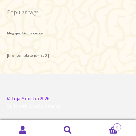
Popular tags
blog
quadrinhos
review
[hfe_template id='850']
© Loja Monstra 2026
Built with WooCommerce
.
0
Pesquisar
Pesquisar