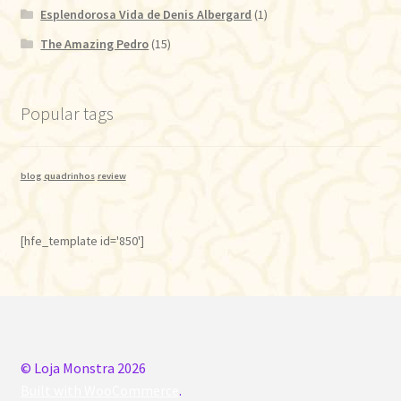
Esplendorosa Vida de Denis Albergard
(1)
The Amazing Pedro
(15)
Popular tags
blog
quadrinhos
review
[hfe_template id='850']
© Loja Monstra 2026
Built with WooCommerce
.