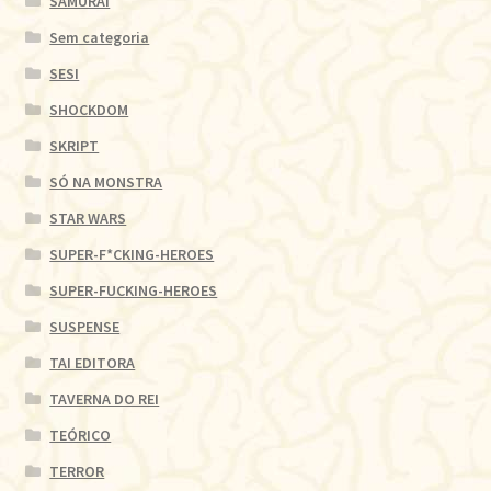
SAMURAI
Sem categoria
SESI
SHOCKDOM
SKRIPT
SÓ NA MONSTRA
STAR WARS
SUPER-F*CKING-HEROES
SUPER-FUCKING-HEROES
SUSPENSE
TAI EDITORA
TAVERNA DO REI
TEÓRICO
TERROR