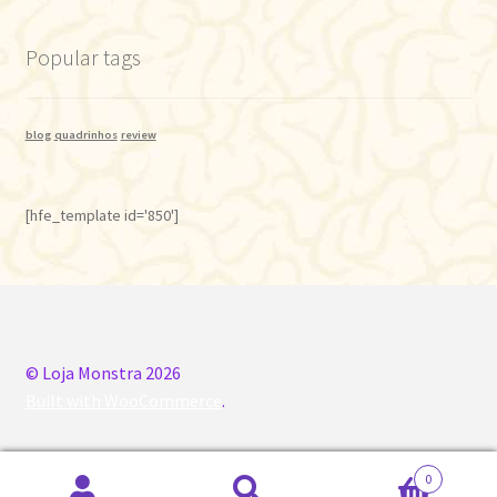
Popular tags
blog
quadrinhos
review
[hfe_template id='850']
© Loja Monstra 2026
Built with WooCommerce
.
0