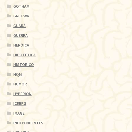
GOTHAM
GRL PWR
GUARÁ
GUERRA
HERÓICA
HIPOTÉTICA
HISTÓRICO
HQM
HUMOR
HYPERION
ICEBRG
IMAGE
INDEPENDENTES