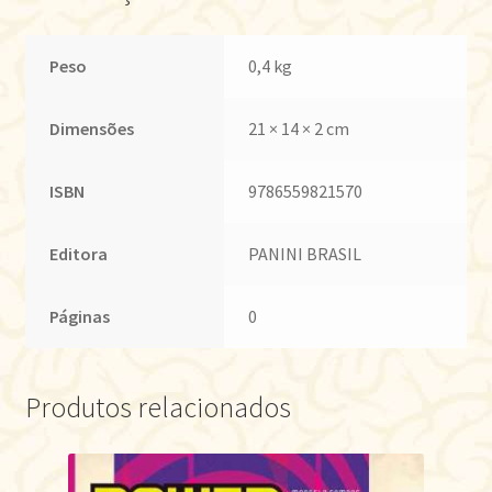
Peso
0,4 kg
Dimensões
21 × 14 × 2 cm
ISBN
9786559821570
Editora
PANINI BRASIL
Páginas
0
Produtos relacionados