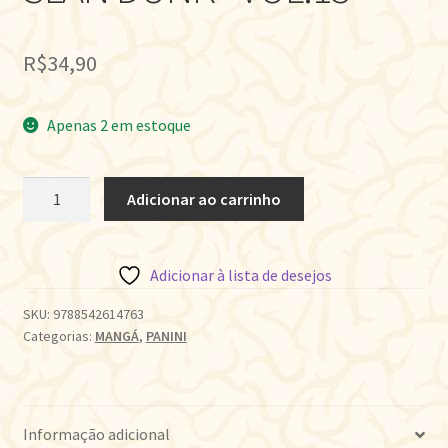
R$
34,90
Apenas 2 em estoque
SLAN
Adicionar ao carrinho
DUNK
•
VOL.13
Adicionar à lista de desejos
quantidade
SKU:
9788542614763
Categorias:
MANGÁ
,
PANINI
Informação adicional