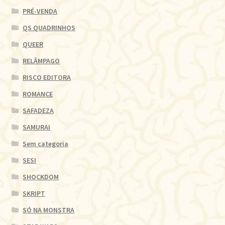
PRÉ-VENDA
QS QUADRINHOS
QUEER
RELÂMPAGO
RISCO EDITORA
ROMANCE
SAFADEZA
SAMURAI
Sem categoria
SESI
SHOCKDOM
SKRIPT
SÓ NA MONSTRA