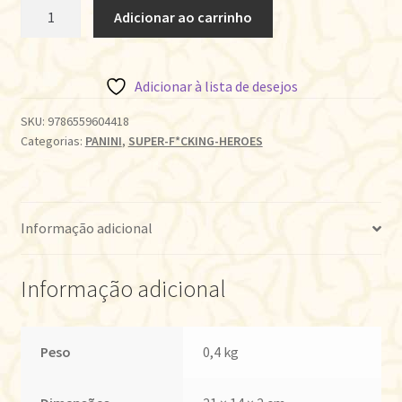
SUPER
Adicionar ao carrinho
FILHOS
•
VOL.03
Adicionar à lista de desejos
quantidade
SKU:
9786559604418
Categorias:
PANINI
,
SUPER-F*CKING-HEROES
Informação adicional
Informação adicional
Peso
0,4 kg