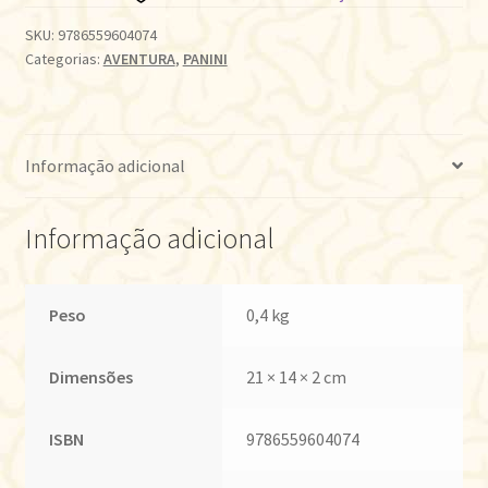
SKU:
9786559604074
Categorias:
AVENTURA
,
PANINI
Informação adicional
Informação adicional
Peso
0,4 kg
Dimensões
21 × 14 × 2 cm
ISBN
9786559604074