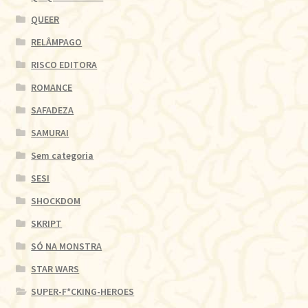
QUEER
RELÂMPAGO
RISCO EDITORA
ROMANCE
SAFADEZA
SAMURAI
Sem categoria
SESI
SHOCKDOM
SKRIPT
SÓ NA MONSTRA
STAR WARS
SUPER-F*CKING-HEROES