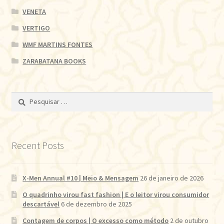
VENETA
VERTIGO
WMF MARTINS FONTES
ZARABATANA BOOKS
Pesquisar
por:
Recent Posts
X-Men Annual #10 | Meio & Mensagem
26 de janeiro de 2026
O quadrinho virou fast fashion | E o leitor virou consumidor
descartável
6 de dezembro de 2025
Contagem de corpos | O excesso como método
2 de outubro